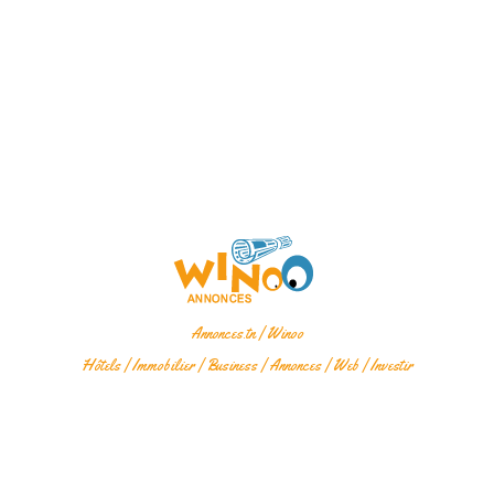
Annonces.tn
|
Winoo
Hôtels
|
Immobilier
|
Business
|
Annonces
|
Web
|
Investir